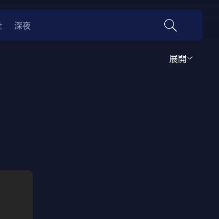
社
深夜
展開
運動
家庭
音樂歌舞
動畫
紀錄
傳記
經典老片
情
0年代
70年代
動漫改編
國際影展專區
名偵探柯南系列
吉卜力