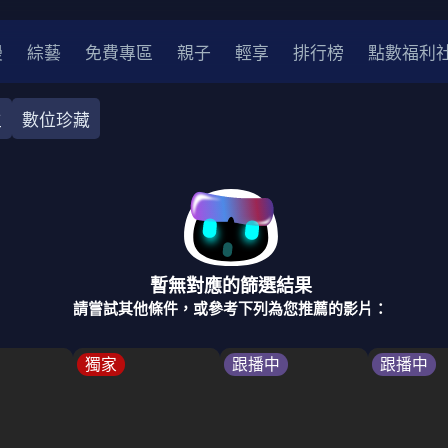
漫
綜藝
免費專區
親子
輕享
排行榜
點數福利
生
數位珍藏
奇幻
犯罪
冒險
驚悚
恐怖
災難
戰爭
喜劇
中國
香港
法國
其他
暫無對應的篩選結果
2
2021
2020
2010-2019
2000年代
90年代
8
請嘗試其他條件，或參考下列為您推薦的影片：
LGBTQ
裝
醫生
警察
浪漫
溫馨
懸疑
小說改編
獨家
跟播中
跟播中
4K
位珍藏
霹靂