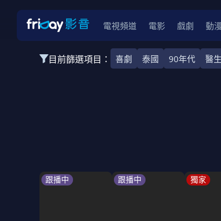
電視頻道
電影
戲劇
動
目前篩選項目：
喜劇
泰國
90年代
醫
全部類型
韓影
動作
劇情
愛情
科幻
全部地區
韓國
美國
泰國
日本
台灣
2026
2025
2024
2023
202
全部年份
全部標籤
警匪片
槍戰
婚外情
校園
古
跟播中
跟播中
獨家
全部方案
免費
影劇
單次付費
用券
數