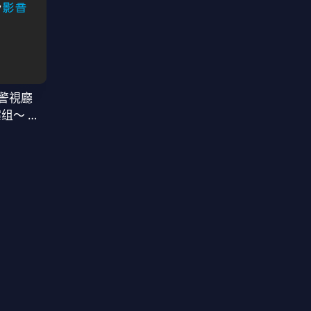
警視廳
案组〜 第