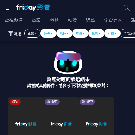
電視頻道
電影
戲劇
動漫
綜藝
免費專區
篩選
電影
類型
地區
年份
標籤
方案
全部清
暫無對應的篩選結果
請嘗試其他條件，或參考下列為您推薦的影片：
獨家
跟播中
跟播中