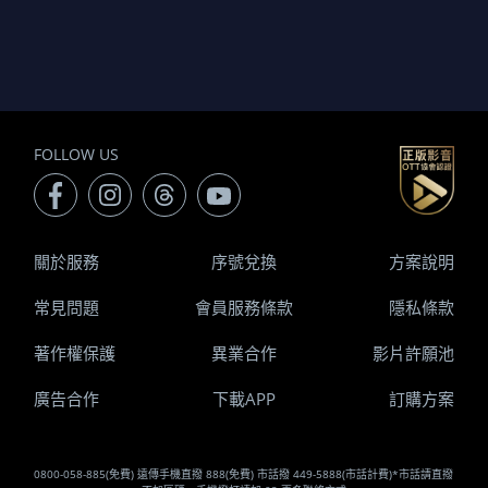
FOLLOW US
關於服務
序號兌換
方案說明
常見問題
會員服務條款
隱私條款
著作權保護
異業合作
影片許願池
廣告合作
下載APP
訂購方案
0800-058-885(免費) 遠傳手機直撥 888(免費) 市話撥 449-5888(市話計費)*市話請直撥