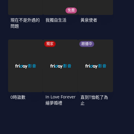
免費
現在不是外遇的
我獨自生活
黃泉使者
問題
獨家
跟播中
In Love Forever
0時盜數
直到T恤乾了為
繪夢婚禮
止