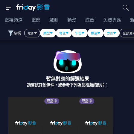
電視頻道
電影
戲劇
動漫
綜藝
免費專區
篩選
電影
類型
地區
年份
標籤
方案
全部清
暫無對應的篩選結果
請嘗試其他條件，或參考下列為您推薦的影片：
跟播中
跟播中