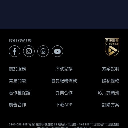
FOLLOW US
關於服務
序號兌換
方案說明
常見問題
會員服務條款
隱私條款
著作權保護
異業合作
影片許願池
廣告合作
下載APP
訂購方案
0800-058-885(免費) 遠傳手機直撥 888(免費) 市話撥 449-5888(市話計費)*市話請直撥