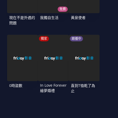
免費
現在不是外遇的
我獨自生活
黃泉使者
問題
獨家
跟播中
In Love Forever
0時盜數
直到T恤乾了為
繪夢婚禮
止