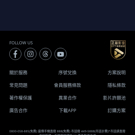
FOLLOW US
關於服務
序號兌換
方案說明
常見問題
會員服務條款
隱私條款
著作權保護
異業合作
影片許願池
廣告合作
下載APP
訂購方案
0800-058-885(免費) 遠傳手機直撥 888(免費) 市話撥 449-5888(市話計費)*市話請直撥