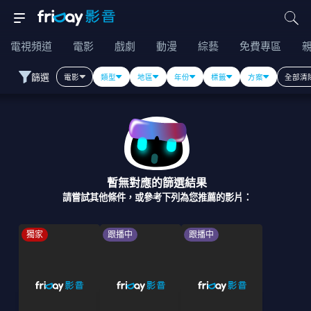
電視頻道
電影
戲劇
動漫
綜藝
免費專區
篩選
電影
類型
地區
年份
標籤
方案
全部清
暫無對應的篩選結果
請嘗試其他條件，或參考下列為您推薦的影片：
獨家
跟播中
跟播中