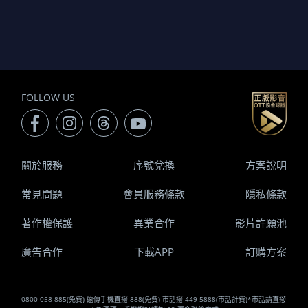
FOLLOW US
關於服務
序號兌換
方案說明
常見問題
會員服務條款
隱私條款
著作權保護
異業合作
影片許願池
廣告合作
下載APP
訂購方案
0800-058-885(免費) 遠傳手機直撥 888(免費) 市話撥 449-5888(市話計費)*市話請直撥