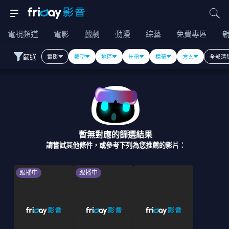
電視頻道
電影
戲劇
動漫
綜藝
免費專區
篩選
電影
類型
地區
年份
標籤
方案
全部清
暫無對應的篩選結果
請嘗試其他條件，或參考下列為您推薦的影片：
跟播中
跟播中