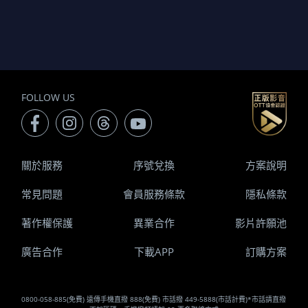
FOLLOW US
關於服務
序號兌換
方案說明
常見問題
會員服務條款
隱私條款
著作權保護
異業合作
影片許願池
廣告合作
下載APP
訂購方案
0800-058-885(免費) 遠傳手機直撥 888(免費) 市話撥 449-5888(市話計費)*市話請直撥