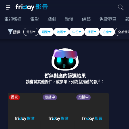
電視頻道
電影
戲劇
動漫
綜藝
免費專區
篩選
電影
類型
地區
年份
標籤
方案
全部清
暫無對應的篩選結果
請嘗試其他條件，或參考下列為您推薦的影片：
獨家
跟播中
跟播中