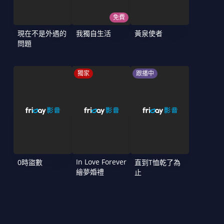
免費
現在不是外遇的
我獨自生活
黃泉使者
問題
獨家
跟播中
In Love Forever
0時盜數
直到T恤乾了為
繪夢婚禮
止