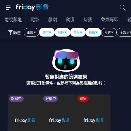
電視頻道
電影
戲劇
動漫
綜藝
免費專區
篩選
電影
類型
地區
年份
標籤
方案
全部清
暫無對應的篩選結果
請嘗試其他條件，或參考下列為您推薦的影片：
跟播中
跟播中
獨家