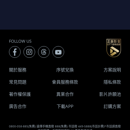
FOLLOW US
關於服務
序號兌換
方案說明
常見問題
會員服務條款
隱私條款
著作權保護
異業合作
影片許願池
廣告合作
下載APP
訂購方案
0800-058-885(免費) 遠傳手機直撥 888(免費) 市話撥 449-5888(市話計費)*市話請直撥