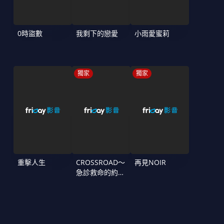
0時盜數
我剩下的戀愛
小雨愛蜜莉
獨家
獨家
重擊人生
CROSSROAD～
再見NOIR
急診救命的約定
～