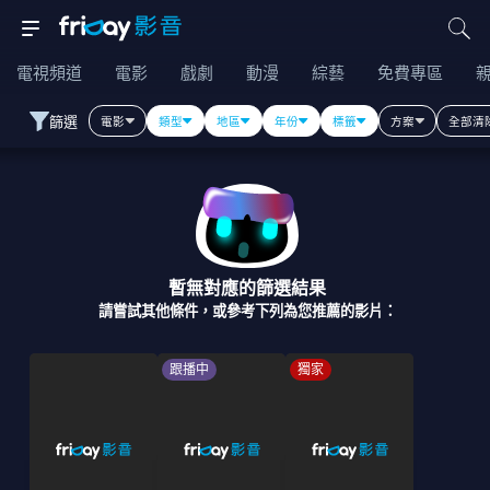
電視頻道
電影
戲劇
動漫
綜藝
免費專區
篩選
電影
類型
地區
年份
標籤
方案
全部清
暫無對應的篩選結果
請嘗試其他條件，或參考下列為您推薦的影片：
跟播中
獨家