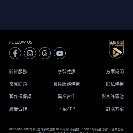
FOLLOW US
關於服務
序號兌換
方案說明
常見問題
會員服務條款
隱私條款
著作權保護
異業合作
影片許願池
廣告合作
下載APP
訂購方案
0800-058-885(免費) 遠傳手機直撥 888(免費) 市話撥 449-5888(市話計費)*市話請直撥