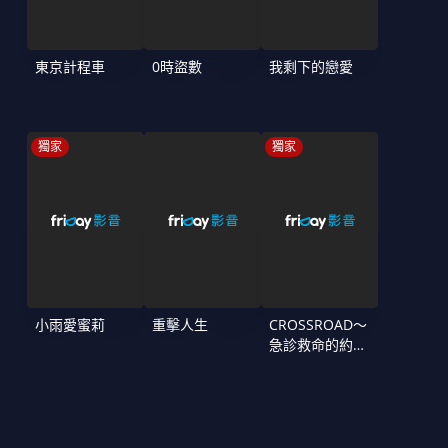
東京計程車
0時盜數
我剩下的戀愛
獨家
獨家
小雨愛蜜莉
重擊人生
CROSSROAD～
急診救命的約定
～