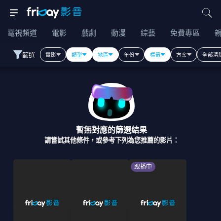
電視頻道
電影
戲劇
動漫
綜藝
免費專區
篩選
電影
類型
地區
年份
標籤
方案
全部清
暫無對應的篩選結果
請嘗試其他條件，或參考下列為您推薦的影片：
跟播中