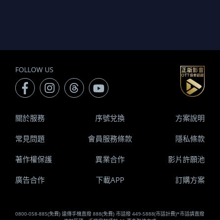
FOLLOW US
關於服務
序號兌換
方案說明
常見問題
會員服務條款
隱私條款
著作權保護
異業合作
影片許願池
廣告合作
下載APP
訂購方案
0800-058-885(免費) 遠傳手機直撥 888(免費) 市話撥 449-5888(市話計費)*市話請直撥