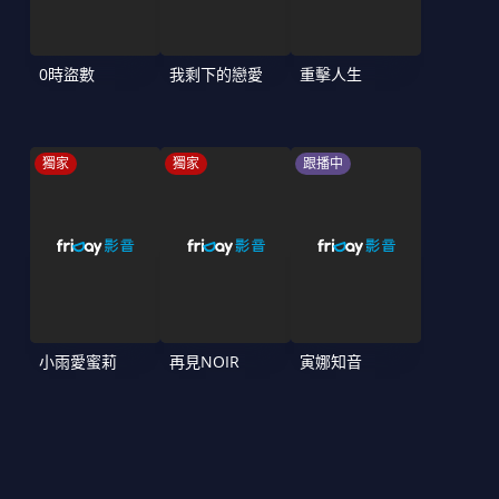
0時盜數
我剩下的戀愛
重擊人生
獨家
獨家
跟播中
小雨愛蜜莉
再見NOIR
寅娜知音