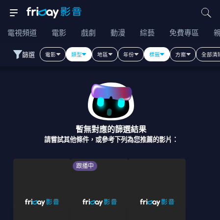
電視頻道
電影
戲劇
動漫
綜藝
免費專區
篩選
電影
類型
地區
年份
標籤
方案
全部清
暫無對應的篩選結果
請嘗試其他條件，或參考下列為您推薦的影片：
跟播中