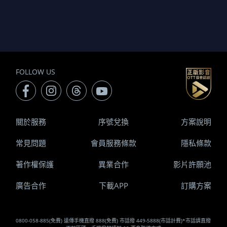
FOLLOW US
關於服務
序號兌換
方案說明
常見問題
會員服務條款
隱私條款
著作權保護
異業合作
影片許願池
廣告合作
下載APP
訂購方案
0800-058-885(免費) 遠傳手機直撥 888(免費) 市話撥 449-5888(市話計費)*市話請直撥