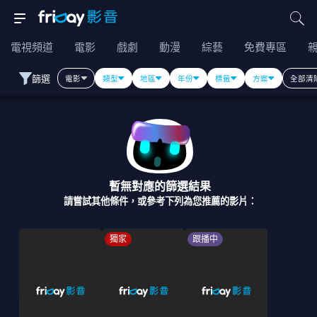
電視頻道
電影
戲劇
動漫
綜藝
免費專區
篩選
電影
類型
地區
年份
標籤
方案
全部清
暫無對應的篩選結果
請嘗試其他條件，或參考下列為您推薦的影片：
獨家
跟播中