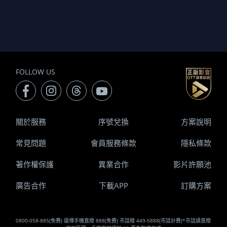
FOLLOW US
關於服務
序號兌換
方案說明
常見問題
會員服務條款
隱私條款
著作權保護
異業合作
影片許願池
廣告合作
下載APP
訂購方案
0800-058-885(免費) 遠傳手機直撥 888(免費) 市話撥 449-5888(市話計費)*市話請直撥