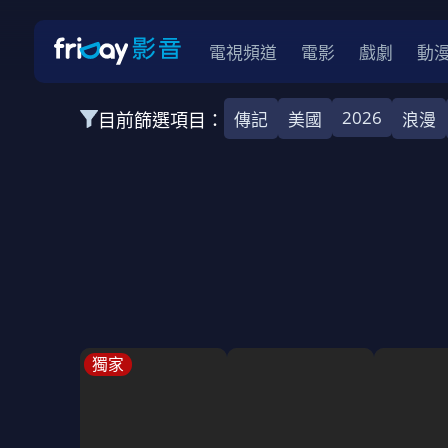
電視頻道
電影
戲劇
動
2026
目前篩選項目：
傳記
美國
浪漫
全部類型
韓影
動作
劇情
愛情
科幻
全部地區
韓國
美國
泰國
日本
台灣
2026
2025
2024
2023
202
全部年份
全部標籤
警匪片
槍戰
婚外情
校園
古
獨家
全部方案
免費
影劇
單次付費
用券
數