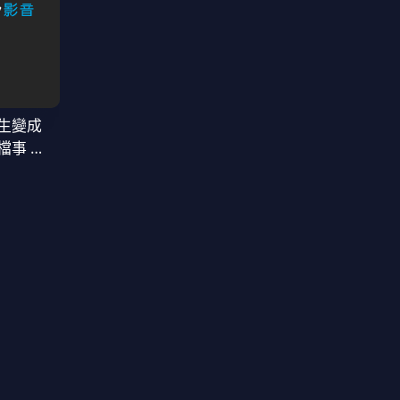
生變成
檔事 第