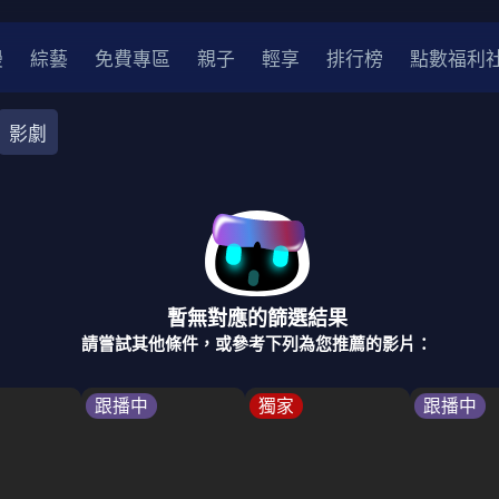
漫
綜藝
免費專區
親子
輕享
排行榜
點數福利
影劇
奇幻
犯罪
冒險
驚悚
恐怖
災難
戰爭
喜劇
中國
香港
法國
其他
暫無對應的篩選結果
2
2021
2020
2010-2019
2000年代
90年代
8
請嘗試其他條件，或參考下列為您推薦的影片：
LGBTQ
裝
醫生
警察
浪漫
溫馨
懸疑
小說改編
跟播中
獨家
跟播中
4K
位珍藏
霹靂