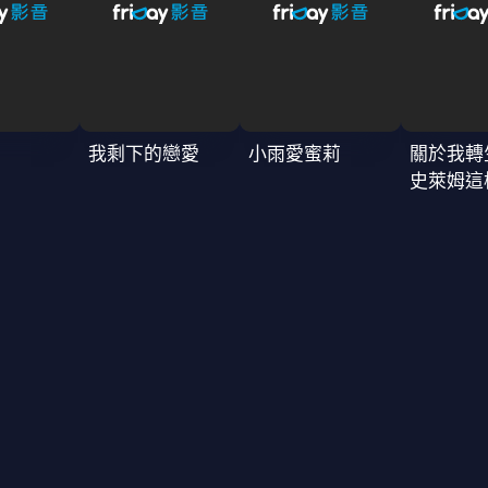
我剩下的戀愛
小雨愛蜜莉
關於我轉
史萊姆這
4季