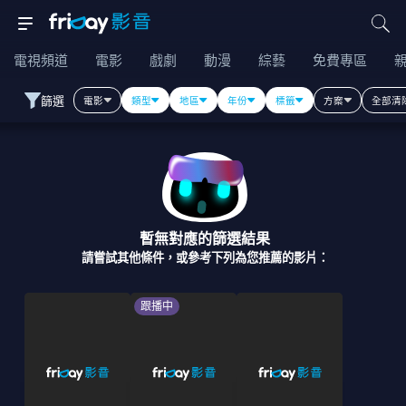
電視頻道
電影
戲劇
動漫
綜藝
免費專區
篩選
電影
類型
地區
年份
標籤
方案
全部清
暫無對應的篩選結果
請嘗試其他條件，或參考下列為您推薦的影片：
跟播中