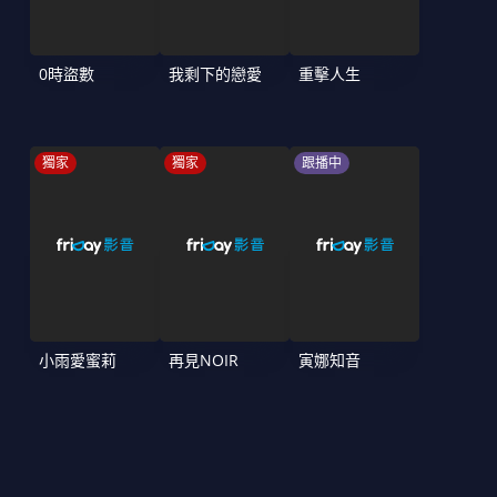
0時盜數
我剩下的戀愛
重擊人生
獨家
獨家
跟播中
小雨愛蜜莉
再見NOIR
寅娜知音