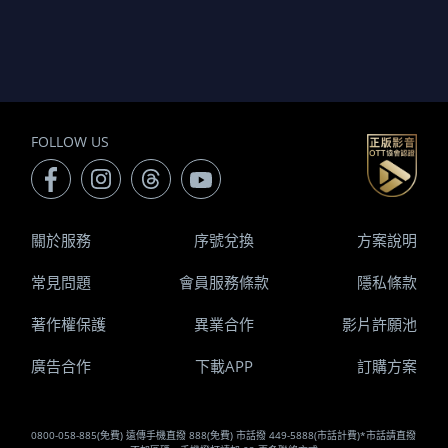
FOLLOW US
關於服務
序號兌換
方案說明
常見問題
會員服務條款
隱私條款
著作權保護
異業合作
影片許願池
廣告合作
下載APP
訂購方案
0800-058-885(免費) 遠傳手機直撥 888(免費) 市話撥 449-5888(市話計費)*市話請直撥