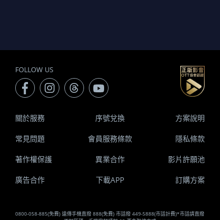
FOLLOW US
關於服務
序號兌換
方案說明
常見問題
會員服務條款
隱私條款
著作權保護
異業合作
影片許願池
廣告合作
下載APP
訂購方案
0800-058-885(免費) 遠傳手機直撥 888(免費) 市話撥 449-5888(市話計費)*市話請直撥