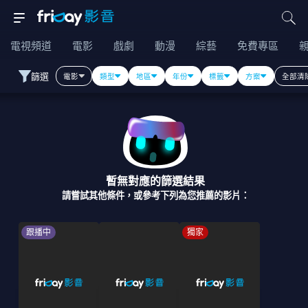
電視頻道
電影
戲劇
動漫
綜藝
免費專區
篩選
電影
類型
地區
年份
標籤
方案
全部清
暫無對應的篩選結果
請嘗試其他條件，或參考下列為您推薦的影片：
跟播中
獨家