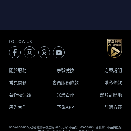
FOLLOW US
關於服務
序號兌換
方案說明
常見問題
會員服務條款
隱私條款
著作權保護
異業合作
影片許願池
廣告合作
下載APP
訂購方案
0800-058-885(免費) 遠傳手機直撥 888(免費) 市話撥 449-5888(市話計費)*市話請直撥