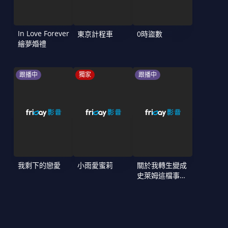
In Love Forever
東京計程車
0時盜數
繪夢婚禮
跟播中
獨家
跟播中
我剩下的戀愛
小雨愛蜜莉
關於我轉生變成
史萊姆這檔事
第4季