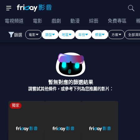
電視頻道
電影
戲劇
動漫
綜藝
免費專區
篩選
電影
類型
地區
年份
標籤
方案
全部清
暫無對應的篩選結果
請嘗試其他條件，或參考下列為您推薦的影片：
獨家