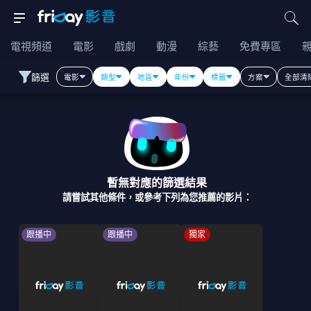
電視頻道
電影
戲劇
動漫
綜藝
免費專區
篩選
電影
類型
地區
年份
標籤
方案
全部清
暫無對應的篩選結果
請嘗試其他條件，或參考下列為您推薦的影片：
跟播中
跟播中
獨家