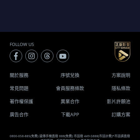
FOLLOW US
關於服務
序號兌換
方案說明
常見問題
會員服務條款
隱私條款
著作權保護
異業合作
影片許願池
廣告合作
下載APP
訂購方案
0800-058-885(免費) 遠傳手機直撥 888(免費) 市話撥 449-5888(市話計費)*市話請直撥