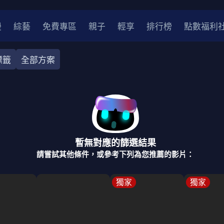
漫
綜藝
免費專區
親子
輕享
排行榜
點數福利
標籤
全部方案
奇幻
犯罪
冒險
驚悚
恐怖
災難
戰爭
喜劇
中國
香港
法國
其他
暫無對應的篩選結果
2
2021
2020
2010-2019
2000年代
90年代
8
請嘗試其他條件，或參考下列為您推薦的影片：
LGBTQ
裝
醫生
警察
浪漫
溫馨
懸疑
小說改編
獨家
獨家
4K
位珍藏
霹靂