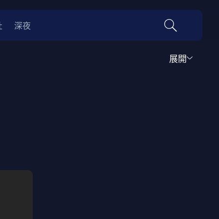
社
深夜
展開
運動
家庭
音樂歌舞
動畫
紀錄
傳記
經典老片
情
0年代
70年代
動漫改編
國際影展專區
名偵探柯南系列
吉卜力