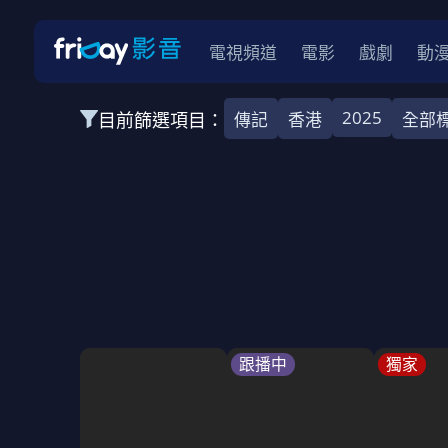
電視頻道
電影
戲劇
動
2025
目前篩選項目：
傳記
香港
全部
全部類型
韓影
動作
劇情
愛情
科幻
全部地區
韓國
美國
泰國
日本
台灣
2026
2025
2024
2023
202
全部年份
全部標籤
警匪片
槍戰
婚外情
校園
古
跟播中
獨家
全部方案
免費
影劇
單次付費
用券
數