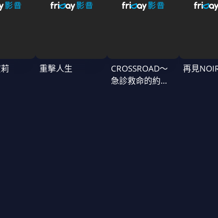
蜜莉
重擊人生
CROSSROAD～
再見NOI
急診救命的約定
～