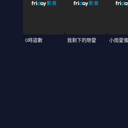
0時盜數
我剩下的戀愛
小雨愛