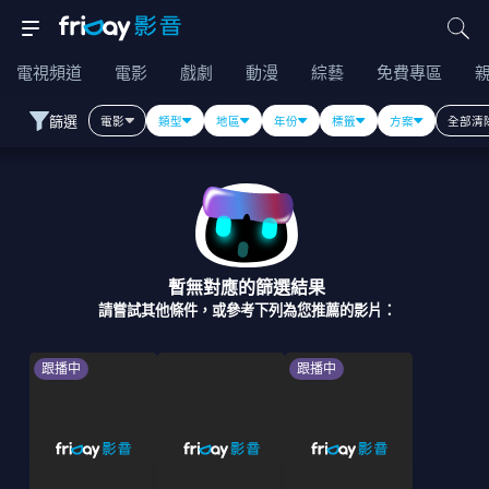
電視頻道
電影
戲劇
動漫
綜藝
免費專區
篩選
電影
類型
地區
年份
標籤
方案
全部清
暫無對應的篩選結果
請嘗試其他條件，或參考下列為您推薦的影片：
跟播中
跟播中