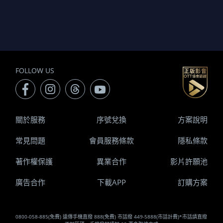
FOLLOW US
關於服務
序號兌換
方案說明
常見問題
會員服務條款
隱私條款
著作權保護
異業合作
影片許願池
廣告合作
下載APP
訂購方案
0800-058-885(免費) 遠傳手機直撥 888(免費) 市話撥 449-5888(市話計費)*市話請直撥