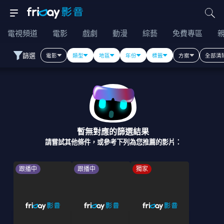
電視頻道
電影
戲劇
動漫
綜藝
免費專區
篩選
電影
類型
地區
年份
標籤
方案
全部清
暫無對應的篩選結果
請嘗試其他條件，或參考下列為您推薦的影片：
跟播中
跟播中
獨家