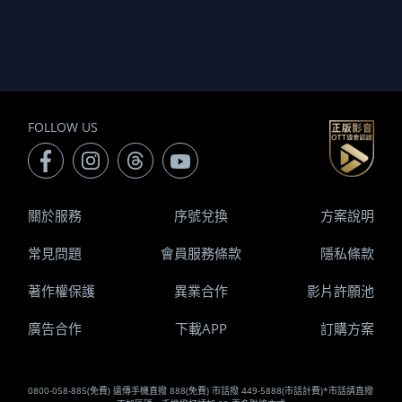
FOLLOW US
關於服務
序號兌換
方案說明
常見問題
會員服務條款
隱私條款
著作權保護
異業合作
影片許願池
廣告合作
下載APP
訂購方案
0800-058-885(免費) 遠傳手機直撥 888(免費) 市話撥 449-5888(市話計費)*市話請直撥