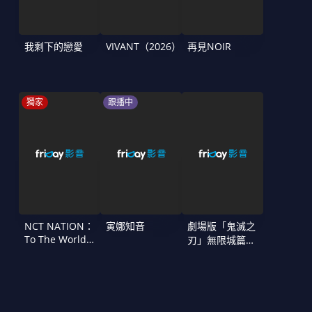
我剩下的戀愛
VIVANT（2026）
再見NOIR
獨家
跟播中
NCT NATION：
寅娜知音
劇場版「鬼滅之
To The World
刃」無限城篇
in Cinemas
第一章 猗窩座
再襲