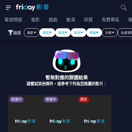
電視頻道
電影
戲劇
動漫
綜藝
免費專區
篩選
電影
類型
地區
年份
標籤
方案
全部清
暫無對應的篩選結果
請嘗試其他條件，或參考下列為您推薦的影片：
跟播中
跟播中
獨家