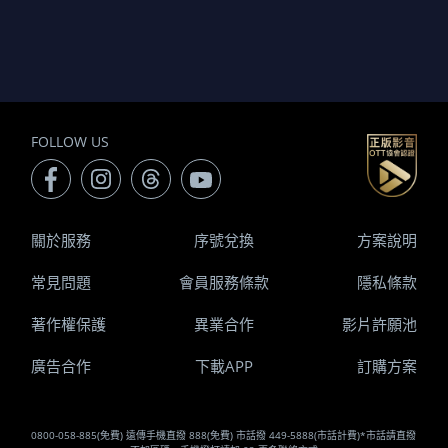
FOLLOW US
關於服務
序號兌換
方案說明
常見問題
會員服務條款
隱私條款
著作權保護
異業合作
影片許願池
廣告合作
下載APP
訂購方案
0800-058-885(免費) 遠傳手機直撥 888(免費) 市話撥 449-5888(市話計費)*市話請直撥