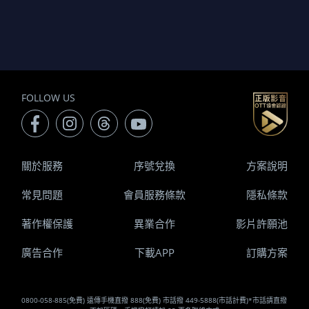
FOLLOW US
關於服務
序號兌換
方案說明
常見問題
會員服務條款
隱私條款
著作權保護
異業合作
影片許願池
廣告合作
下載APP
訂購方案
0800-058-885(免費) 遠傳手機直撥 888(免費) 市話撥 449-5888(市話計費)*市話請直撥