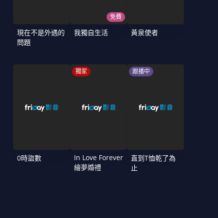
免費
現在不是外遇的
我獨自生活
黃泉使者
問題
獨家
跟播中
In Love Forever
0時盜數
直到T恤乾了為
繪夢婚禮
止