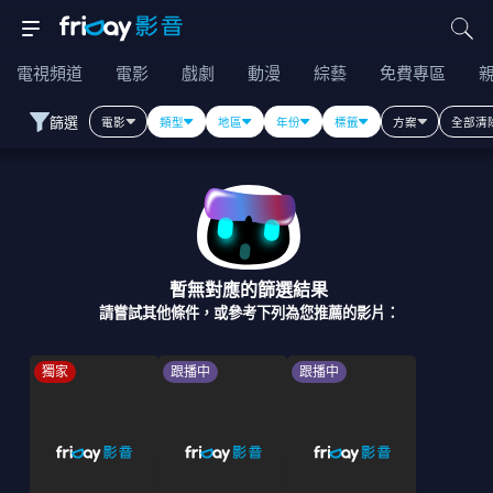
電視頻道
電影
戲劇
動漫
綜藝
免費專區
篩選
電影
類型
地區
年份
標籤
方案
全部清
暫無對應的篩選結果
請嘗試其他條件，或參考下列為您推薦的影片：
獨家
跟播中
跟播中