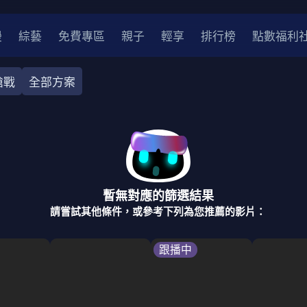
漫
綜藝
免費專區
親子
輕享
排行榜
點數福利
槍戰
全部方案
奇幻
犯罪
冒險
驚悚
恐怖
災難
戰爭
喜劇
中國
香港
法國
其他
暫無對應的篩選結果
2
2021
2020
2010-2019
2000年代
90年代
8
請嘗試其他條件，或參考下列為您推薦的影片：
LGBTQ
裝
醫生
警察
浪漫
溫馨
懸疑
小說改編
跟播中
4K
位珍藏
霹靂