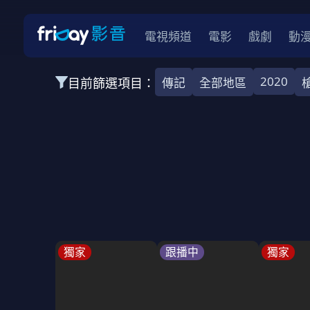
電視頻道
電影
戲劇
動
2020
目前篩選項目：
傳記
全部地區
全部類型
韓影
動作
劇情
愛情
科幻
全部地區
韓國
美國
泰國
日本
台灣
2026
2025
2024
2023
202
全部年份
全部標籤
警匪片
槍戰
婚外情
校園
古
獨家
跟播中
獨家
全部方案
免費
影劇
單次付費
用券
數