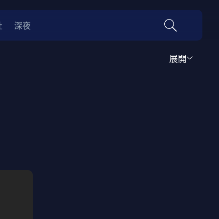
社
深夜
展開
運動
家庭
音樂歌舞
動畫
紀錄
傳記
經典老片
情
0年代
70年代
動漫改編
國際影展專區
名偵探柯南系列
吉卜力