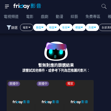
電視頻道
電影
戲劇
動漫
綜藝
免費專區
篩選
電影
類型
地區
年份
標籤
方案
全部清
暫無對應的篩選結果
請嘗試其他條件，或參考下列為您推薦的影片：
跟播中
跟播中
獨家