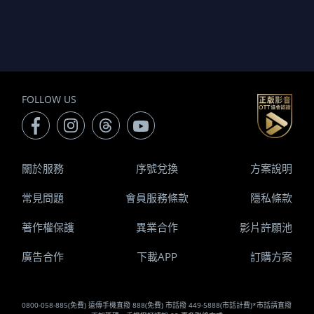
FOLLOW US
關於服務
序號兌換
方案說明
常見問題
會員服務條款
隱私條款
著作權保護
異業合作
影片許願池
廣告合作
下載APP
訂購方案
0800-058-885(免費) 遠傳手機直撥 888(免費) 市話撥 449-5888(市話計費)*市話請直撥