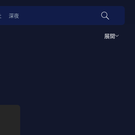
社
深夜
展開
運動
家庭
音樂歌舞
動畫
紀錄
傳記
經典老片
情
0年代
70年代
動漫改編
國際影展專區
名偵探柯南系列
吉卜力