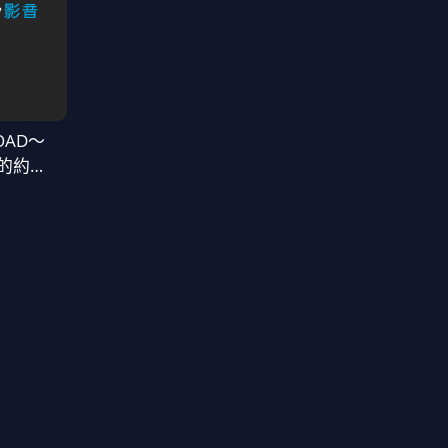
OAD～
的約定