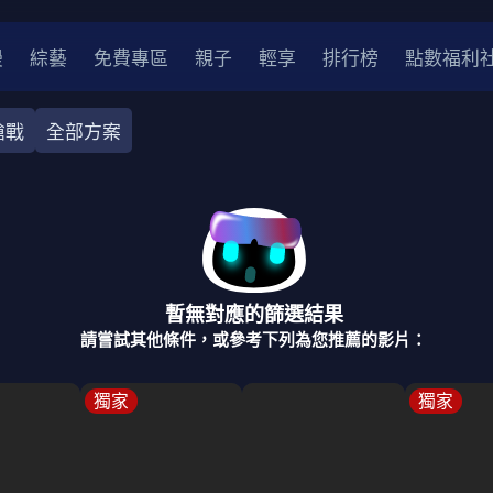
漫
綜藝
免費專區
親子
輕享
排行榜
點數福利
槍戰
全部方案
奇幻
犯罪
冒險
驚悚
恐怖
災難
戰爭
喜劇
中國
香港
法國
其他
暫無對應的篩選結果
2
2021
2020
2010-2019
2000年代
90年代
8
請嘗試其他條件，或參考下列為您推薦的影片：
LGBTQ
裝
醫生
警察
浪漫
溫馨
懸疑
小說改編
獨家
獨家
4K
位珍藏
霹靂