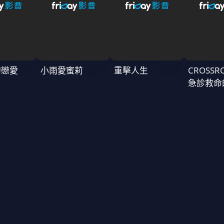
的戀愛
小雨愛蜜莉
重擊人生
CROSSR
急診救命
～