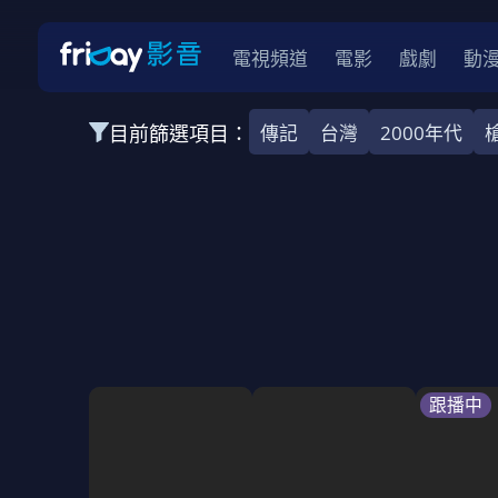
電視頻道
電影
戲劇
動
目前篩選項目：
傳記
台灣
2000年代
全部類型
韓影
動作
劇情
愛情
科幻
全部地區
韓國
美國
泰國
日本
台灣
2026
2025
2024
2023
202
全部年份
全部標籤
警匪片
槍戰
婚外情
校園
古
跟播中
全部方案
免費
影劇
單次付費
用券
數