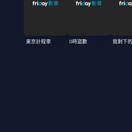
東京計程車
0時盜數
我剩下