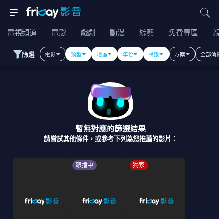
電視頻道
電影
戲劇
動漫
綜藝
免費專區
篩選
電影
類型
地區
年份
標籤
方案
全部清
暫無對應的篩選結果
請嘗試其他條件，或參考下列為您推薦的影片：
跟播中
獨家