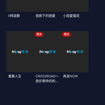
0時盜數
我剩下的戀愛
小雨愛蜜莉
獨家
獨家
重擊人生
CROSSROAD～
再見NOIR
急診救命的約定
～