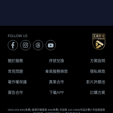
FOLLOW US
關於服務
序號兌換
方案說明
常見問題
會員服務條款
隱私條款
著作權保護
異業合作
影片許願池
廣告合作
下載APP
訂購方案
0800-058-885(免費) 遠傳手機直撥 888(免費) 市話撥 449-5888(市話計費)*市話請直撥