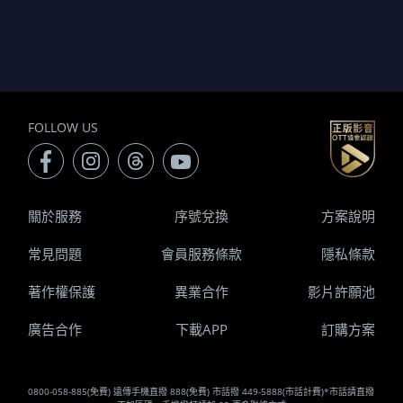
FOLLOW US
關於服務
序號兌換
方案說明
常見問題
會員服務條款
隱私條款
著作權保護
異業合作
影片許願池
廣告合作
下載APP
訂購方案
0800-058-885(免費) 遠傳手機直撥 888(免費) 市話撥 449-5888(市話計費)*市話請直撥