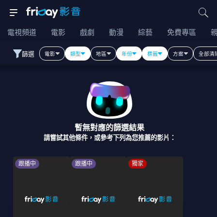
電視頻道
電影
戲劇
動漫
綜藝
免費專區
篩選
電影
類型
地區
年份
標籤
方案
全部清
暫無對應的篩選結果
請嘗試其他條件，或參考下列為您推薦的影片：
跟播中
跟播中
獨家