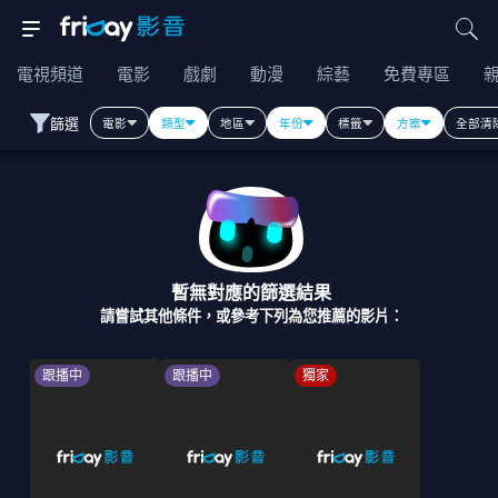
電視頻道
電影
戲劇
動漫
綜藝
免費專區
篩選
電影
類型
地區
年份
標籤
方案
全部清
暫無對應的篩選結果
請嘗試其他條件，或參考下列為您推薦的影片：
跟播中
跟播中
獨家