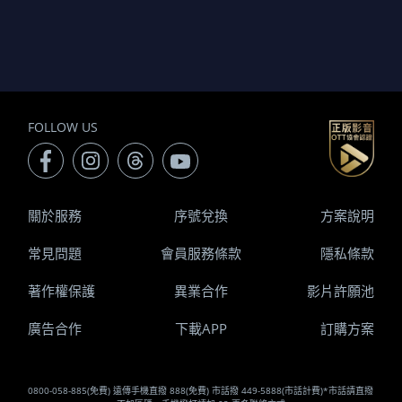
FOLLOW US
關於服務
序號兌換
方案說明
常見問題
會員服務條款
隱私條款
著作權保護
異業合作
影片許願池
廣告合作
下載APP
訂購方案
0800-058-885(免費) 遠傳手機直撥 888(免費) 市話撥 449-5888(市話計費)*市話請直撥