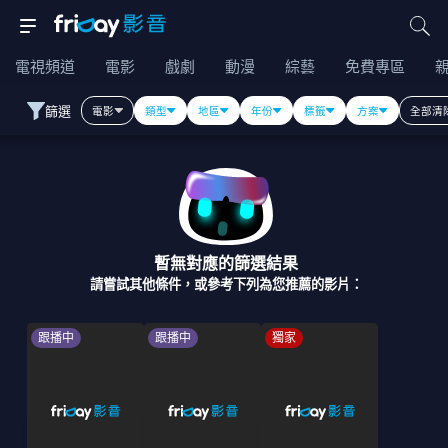
電視頻道
電影
戲劇
動漫
綜藝
免費專區
篩選
電影
類型
地區
年份
標籤
方案
全部清
暫無對應的篩選結果
請嘗試其他條件，或參考下列為您推薦的影片：
跟播中
跟播中
獨家