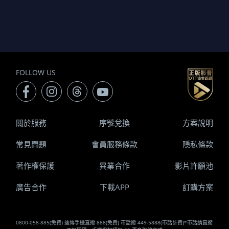
FOLLOW US
關於服務
序號兌換
方案說明
常見問題
會員服務條款
隱私條款
著作權保護
異業合作
影片許願池
廣告合作
下載APP
訂購方案
0800-058-885(免費) 遠傳手機直撥 888(免費) 市話撥 449-5888(市話計費)*市話請直撥