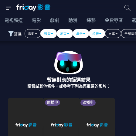
電視頻道
電影
戲劇
動漫
綜藝
免費專區
篩選
電影
類型
地區
年份
標籤
方案
全部清
暫無對應的篩選結果
請嘗試其他條件，或參考下列為您推薦的影片：
跟播中
跟播中