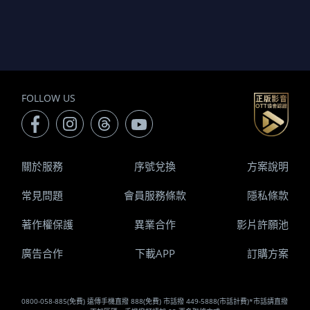
FOLLOW US
關於服務
序號兌換
方案說明
常見問題
會員服務條款
隱私條款
著作權保護
異業合作
影片許願池
廣告合作
下載APP
訂購方案
0800-058-885(免費) 遠傳手機直撥 888(免費) 市話撥 449-5888(市話計費)*市話請直撥