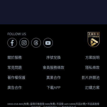
FOLLOW US
關於服務
序號兌換
方案說明
常見問題
會員服務條款
隱私條款
著作權保護
異業合作
影片許願池
廣告合作
下載APP
訂購方案
0800-058-885(免費) 遠傳手機直撥 888(免費) 市話撥 449-5888(市話計費)*市話請直撥