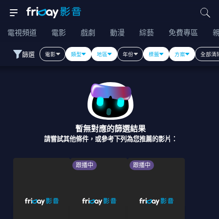
電視頻道
電影
戲劇
動漫
綜藝
免費專區
篩選
電影
類型
地區
年份
標籤
方案
全部清
暫無對應的篩選結果
請嘗試其他條件，或參考下列為您推薦的影片：
跟播中
跟播中