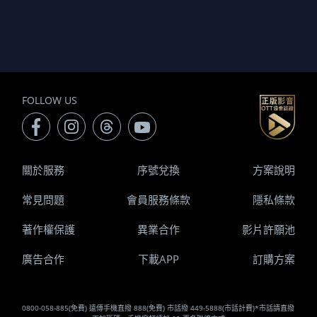
FOLLOW US
關於服務
序號兌換
方案說明
常見問題
會員服務條款
隱私條款
著作權保護
異業合作
影片許願池
廣告合作
下載APP
訂購方案
0800-058-885(免費) 遠傳手機直撥 888(免費) 市話撥 449-5888(市話計費)*市話請直撥