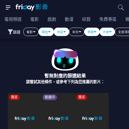
電視頻道
電影
戲劇
動漫
綜藝
免費專區
篩選
電影
類型
地區
年份
標籤
方案
全部清
暫無對應的篩選結果
請嘗試其他條件，或參考下列為您推薦的影片：
獨家
跟播中
獨家