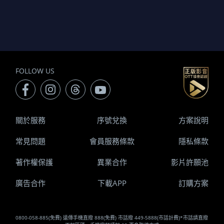
FOLLOW US
關於服務
序號兌換
方案說明
常見問題
會員服務條款
隱私條款
著作權保護
異業合作
影片許願池
廣告合作
下載APP
訂購方案
0800-058-885(免費) 遠傳手機直撥 888(免費) 市話撥 449-5888(市話計費)*市話請直撥