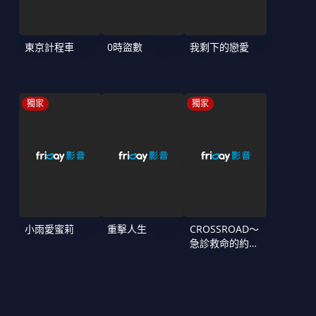
東京計程車
0時盜數
我剩下的戀愛
獨家
獨家
小雨愛蜜莉
重擊人生
CROSSROAD～
急診救命的約定
～