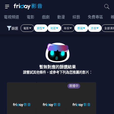
電視頻道
電影
戲劇
動漫
綜藝
免費專區
篩選
電影
類型
地區
年份
標籤
方案
全部清
暫無對應的篩選結果
請嘗試其他條件，或參考下列為您推薦的影片：
跟播中