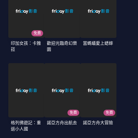
免費
印加女孩：卡雅
歡迎光臨奇幻樂
當螞蟻愛上蟋蟀
菈
園
免費
免費
格列佛遊記：重
諾亞方舟出航去
諾亞方舟大冒險
返小人國