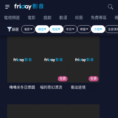
電視頻道
電影
戲劇
動漫
綜藝
免費專區
篩選
電影
類型
地區
年份
標籤
方案
全部清
免費
免費
嚕嚕米冬日樂園
喵的奇幻漂流
衝出迷境