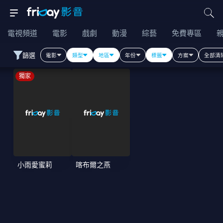
電視頻道
電影
戲劇
動漫
綜藝
免費專區
篩選
電影
類型
地區
年份
標籤
方案
全部清
獨家
小雨愛蜜莉
喀布爾之燕