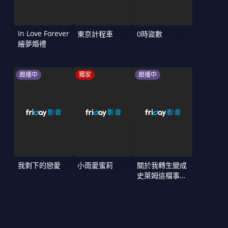
In Love Forever
東京計程車
0時盜數
繪夢婚禮
跟播中
獨家
跟播中
我剩下的戀愛
小雨愛蜜莉
關於我轉生變成
史萊姆這檔事
第4季