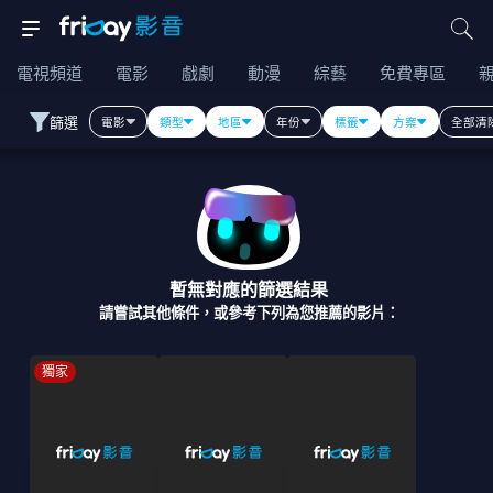
電視頻道
電影
戲劇
動漫
綜藝
免費專區
篩選
電影
類型
地區
年份
標籤
方案
全部清
暫無對應的篩選結果
請嘗試其他條件，或參考下列為您推薦的影片：
獨家