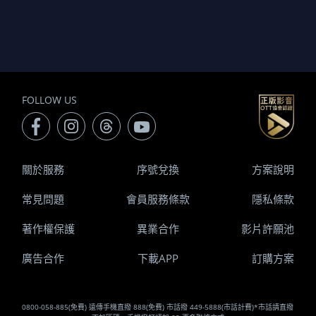
FOLLOW US
關於服務
序號兌換
方案說明
常見問題
會員服務條款
隱私條款
著作權保護
異業合作
影片許願池
廣告合作
下載APP
訂購方案
0800-058-885(免費) 遠傳手機直撥 888(免費) 市話撥 449-5888(市話計費)*市話請直撥