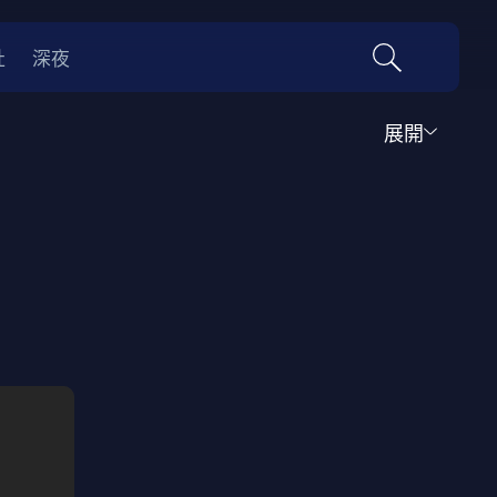
社
深夜
展開
運動
家庭
音樂歌舞
動畫
紀錄
傳記
經典老片
情
0年代
70年代
動漫改編
國際影展專區
名偵探柯南系列
吉卜力