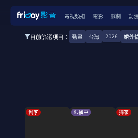
電視頻道
電影
戲劇
動
2026
目前篩選項目：
動畫
台灣
婚外
全部類型
韓影
動作
劇情
愛情
科幻
全部地區
韓國
美國
泰國
日本
台灣
2026
2025
2024
2023
202
全部年份
全部標籤
警匪片
槍戰
婚外情
校園
古
獨家
跟播中
獨家
全部方案
免費
影劇
單次付費
用券
數