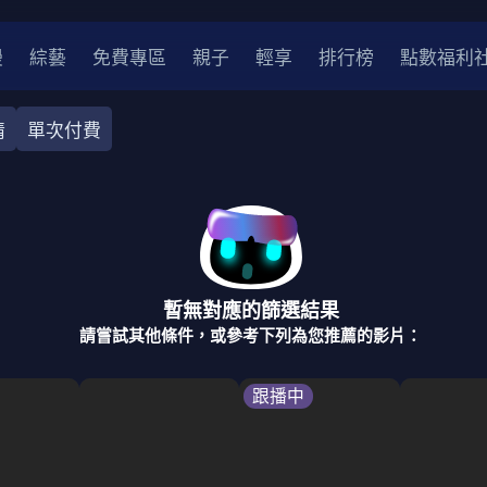
漫
綜藝
免費專區
親子
輕享
排行榜
點數福利
情
單次付費
奇幻
犯罪
冒險
驚悚
恐怖
災難
戰爭
喜劇
中國
香港
法國
其他
暫無對應的篩選結果
2
2021
2020
2010-2019
2000年代
90年代
8
請嘗試其他條件，或參考下列為您推薦的影片：
LGBTQ
裝
醫生
警察
浪漫
溫馨
懸疑
小說改編
跟播中
4K
位珍藏
霹靂