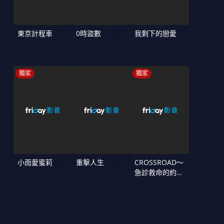
東京計程車
0時盜數
我剩下的戀愛
獨家
獨家
小雨愛蜜莉
重擊人生
CROSSROAD～
急診救命的約定
～