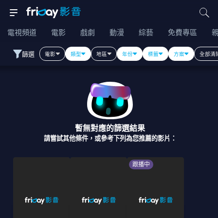
電視頻道
電影
戲劇
動漫
綜藝
免費專區
篩選
電影
類型
地區
年份
標籤
方案
全部清
暫無對應的篩選結果
請嘗試其他條件，或參考下列為您推薦的影片：
跟播中