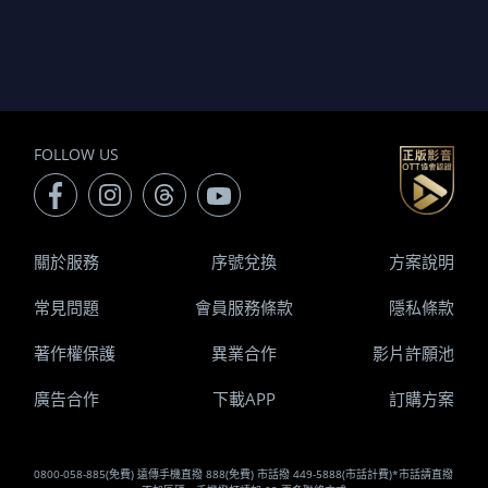
FOLLOW US
關於服務
序號兌換
方案說明
常見問題
會員服務條款
隱私條款
著作權保護
異業合作
影片許願池
廣告合作
下載APP
訂購方案
0800-058-885(免費) 遠傳手機直撥 888(免費) 市話撥 449-5888(市話計費)*市話請直撥