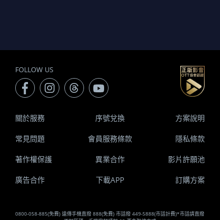
FOLLOW US
關於服務
序號兌換
方案說明
常見問題
會員服務條款
隱私條款
著作權保護
異業合作
影片許願池
廣告合作
下載APP
訂購方案
0800-058-885(免費) 遠傳手機直撥 888(免費) 市話撥 449-5888(市話計費)*市話請直撥