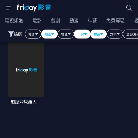
電視頻道
電影
戲劇
動漫
綜藝
免費專區
篩選
電影
類型
地區
年份
標籤
方案
全部清
超摩登原始人