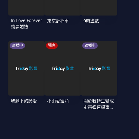
In Love Forever
東京計程車
0時盜數
繪夢婚禮
跟播中
獨家
跟播中
我剩下的戀愛
小雨愛蜜莉
關於我轉生變成
史萊姆這檔事
第4季