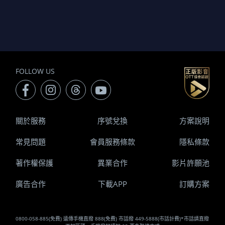
FOLLOW US
關於服務
序號兌換
方案說明
常見問題
會員服務條款
隱私條款
著作權保護
異業合作
影片許願池
廣告合作
下載APP
訂購方案
0800-058-885(免費) 遠傳手機直撥 888(免費) 市話撥 449-5888(市話計費)*市話請直撥