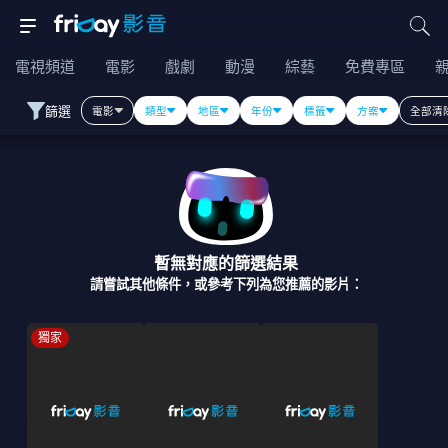
電視頻道
電影
戲劇
動漫
綜藝
免費專區
篩選
電影
類型
地區
年份
標籤
方案
全部清
暫無對應的篩選結果
請嘗試其他條件，或參考下列為您推薦的影片：
獨家