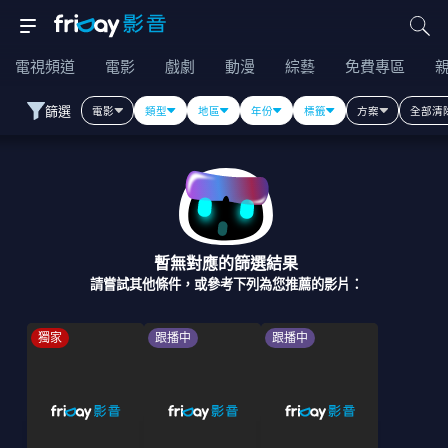
電視頻道
電影
戲劇
動漫
綜藝
免費專區
篩選
電影
類型
地區
年份
標籤
方案
全部清
暫無對應的篩選結果
請嘗試其他條件，或參考下列為您推薦的影片：
獨家
跟播中
跟播中