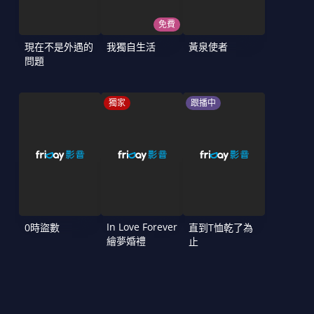
免費
現在不是外遇的
我獨自生活
黃泉使者
問題
獨家
跟播中
In Love Forever
0時盜數
直到T恤乾了為
繪夢婚禮
止