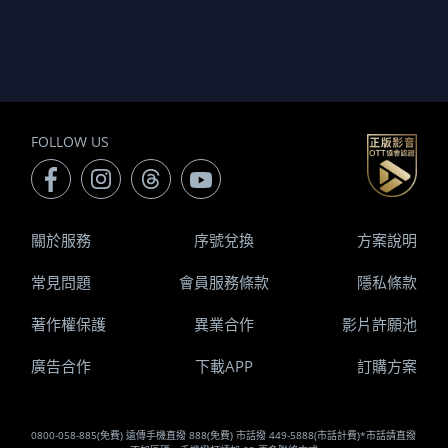
FOLLOW US
關於服務
序號兌換
方案說明
常見問題
會員服務條款
隱私條款
著作權保護
異業合作
影片許願池
廣告合作
下載APP
訂購方案
0800-058-885(免費) 遠傳手機直撥 888(免費) 市話撥 449-5888(市話計費)*市話請直撥