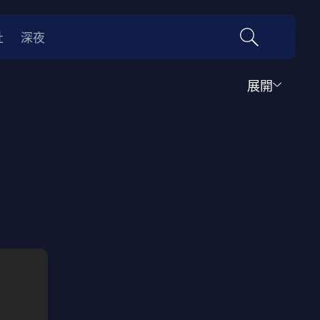
社
深夜
展開
運動
家庭
音樂歌舞
動畫
紀錄
傳記
經典老片
情
0年代
70年代
動漫改編
國際影展專區
名偵探柯南系列
吉卜力