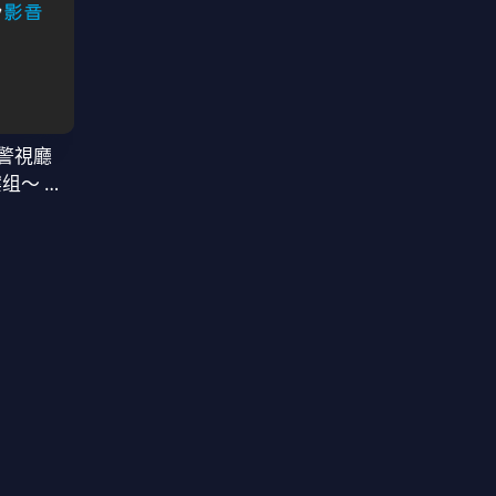
警視廳
案组〜 第