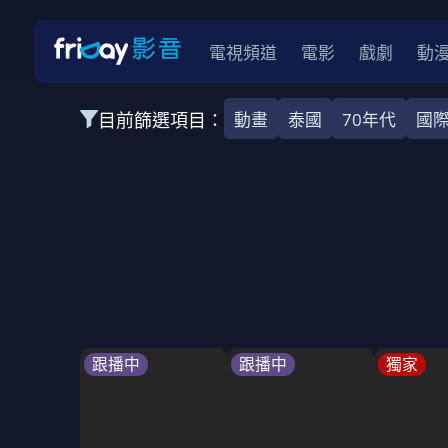
電視頻道
電影
戲劇
動
目前篩選項目：
動畫
泰國
70年代
國
全部類型
韓影
動作
劇情
愛情
科幻
全部地區
韓國
美國
泰國
日本
台灣
2026
2025
2024
2023
202
全部年份
全部標籤
警匪片
槍戰
婚外情
校園
古
跟播中
跟播中
獨家
全部方案
免費
影劇
單次付費
用券
數