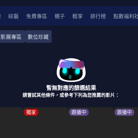
漫
綜藝
免費專區
親子
輕享
排行榜
點數福利
際影展專區
數位珍藏
奇幻
犯罪
冒險
驚悚
恐怖
災難
戰爭
喜劇
中國
香港
法國
其他
暫無對應的篩選結果
2
2021
2020
2010-2019
2000年代
90年代
8
請嘗試其他條件，或參考下列為您推薦的影片：
LGBTQ
裝
醫生
警察
浪漫
溫馨
懸疑
小說改編
獨家
跟播中
跟播中
4K
位珍藏
霹靂