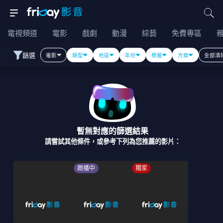
電視頻道
電影
戲劇
動漫
綜藝
免費專區
篩選
電影
類型
地區
年份
標籤
方案
全部清
暫無對應的篩選結果
請嘗試其他條件，或參考下列為您推薦的影片：
跟播中
獨家