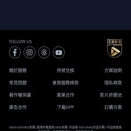
FOLLOW US
關於服務
序號兌換
方案說明
常見問題
會員服務條款
隱私條款
著作權保護
異業合作
影片許願池
廣告合作
下載APP
訂購方案
0800-058-885(免費) 遠傳手機直撥 888(免費) 市話撥 449-5888(市話計費)*市話請直撥