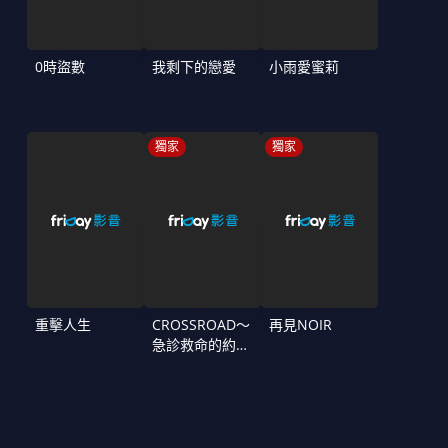
0時盜數
我剩下的戀愛
小雨愛蜜莉
獨家
獨家
重擊人生
CROSSROAD～
再見NOIR
急診救命的約定
～