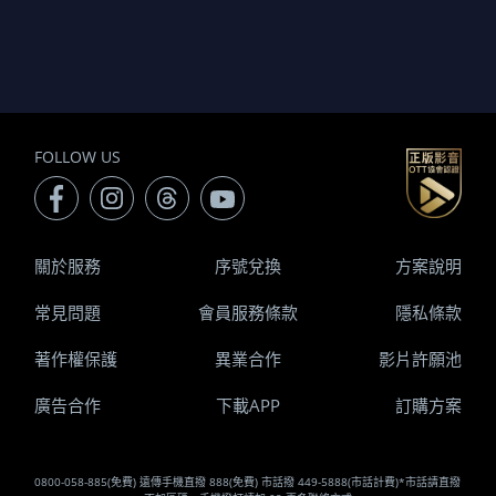
FOLLOW US
關於服務
序號兌換
方案說明
常見問題
會員服務條款
隱私條款
著作權保護
異業合作
影片許願池
廣告合作
下載APP
訂購方案
0800-058-885(免費) 遠傳手機直撥 888(免費) 市話撥 449-5888(市話計費)*市話請直撥