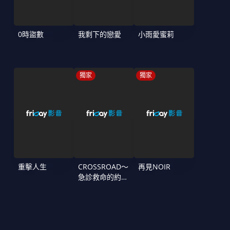
0時盜數
我剩下的戀愛
小雨愛蜜莉
獨家
獨家
重擊人生
CROSSROAD～
再見NOIR
急診救命的約定
～