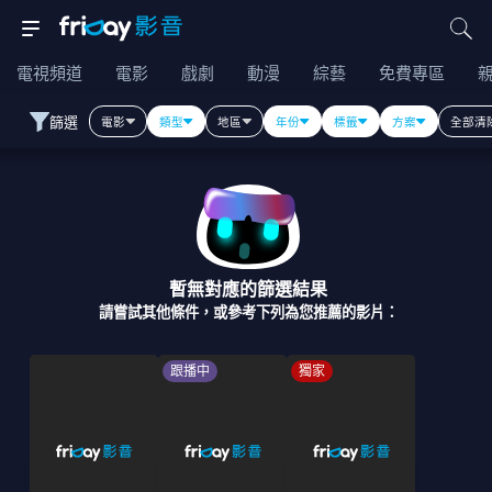
電視頻道
電影
戲劇
動漫
綜藝
免費專區
篩選
電影
類型
地區
年份
標籤
方案
全部清
暫無對應的篩選結果
請嘗試其他條件，或參考下列為您推薦的影片：
跟播中
獨家