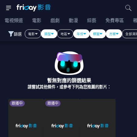
電視頻道
電影
戲劇
動漫
綜藝
免費專區
篩選
電影
類型
地區
年份
標籤
方案
全部清
暫無對應的篩選結果
請嘗試其他條件，或參考下列為您推薦的影片：
跟播中
跟播中