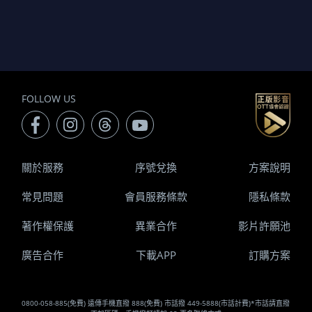
FOLLOW US
關於服務
序號兌換
方案說明
常見問題
會員服務條款
隱私條款
著作權保護
異業合作
影片許願池
廣告合作
下載APP
訂購方案
0800-058-885(免費) 遠傳手機直撥 888(免費) 市話撥 449-5888(市話計費)*市話請直撥