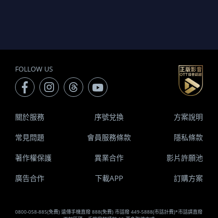
FOLLOW US
關於服務
序號兌換
方案說明
常見問題
會員服務條款
隱私條款
著作權保護
異業合作
影片許願池
廣告合作
下載APP
訂購方案
0800-058-885(免費) 遠傳手機直撥 888(免費) 市話撥 449-5888(市話計費)*市話請直撥