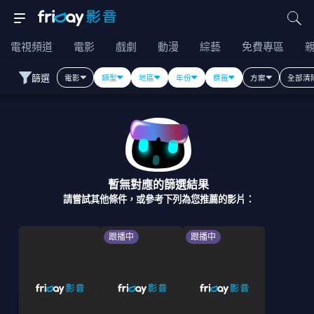
電視頻道
電影
戲劇
動漫
綜藝
免費專區
篩選
電影
類型
地區
年份
標籤
方案
全部清
暫無對應的篩選結果
請嘗試其他條件，或參考下列為您推薦的影片：
跟播中
跟播中