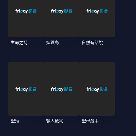
生命之詩
煉獄島
自然有話說
聖殤
徵人啟弒
聖母殺手