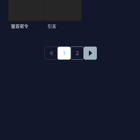
獵首密令
引言
1
2