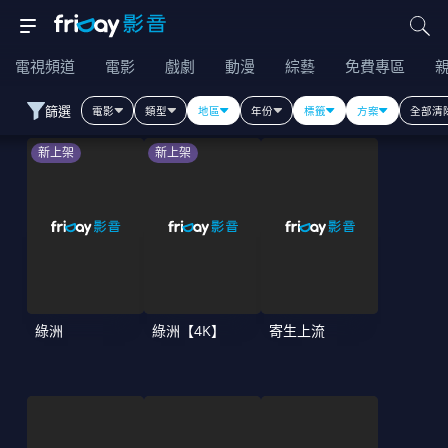
電視頻道
電影
戲劇
動漫
綜藝
免費專區
篩選
電影
類型
地區
年份
標籤
方案
全部清
新上架
新上架
綠洲
綠洲【4K】
寄生上流