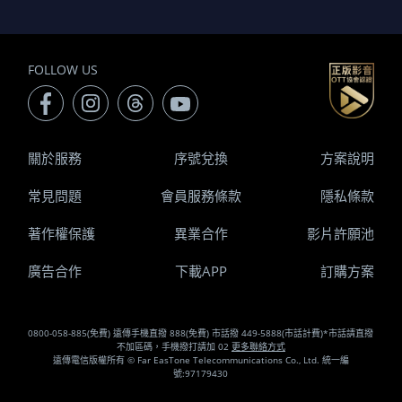
FOLLOW US
關於服務
序號兌換
方案說明
常見問題
會員服務條款
隱私條款
著作權保護
異業合作
影片許願池
廣告合作
下載APP
訂購方案
0800-058-885(免費) 遠傳手機直撥 888(免費) 市話撥 449-5888(市話計費)*市話請直撥
不加區碼，手機撥打請加 02
更多聯絡方式
遠傳電信版權所有 © Far EasTone Telecommunications Co., Ltd. 統一編
號:97179430