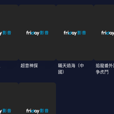
星
超意神探
瞞天過海（中
追龍番外
國）
争虎鬥