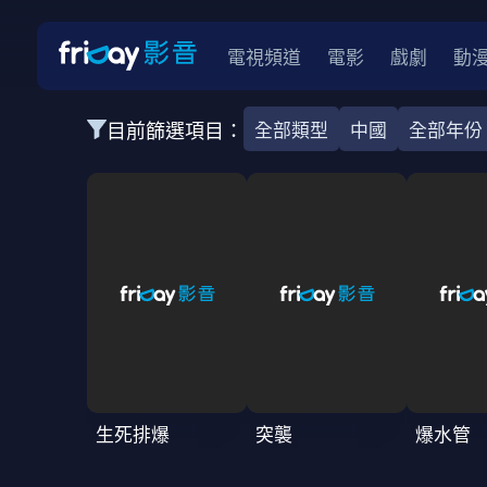
電視頻道
電影
戲劇
動
目前篩選項目：
全部類型
中國
全部年份
全部類型
韓影
動作
劇情
愛情
科幻
全部地區
韓國
美國
泰國
日本
台灣
2026
2025
2024
2023
202
全部年份
全部標籤
警匪片
槍戰
婚外情
校園
古
生死排爆
突襲
爆水管
全部方案
免費
影劇
單次付費
用券
數