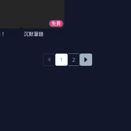
免費
後！
沉默筆錄
1
2