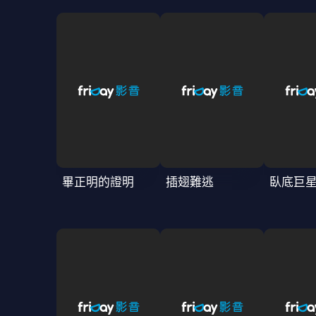
畢正明的證明
插翅難逃
臥底巨