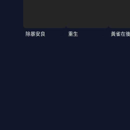
除暴安良
重生
黃雀在