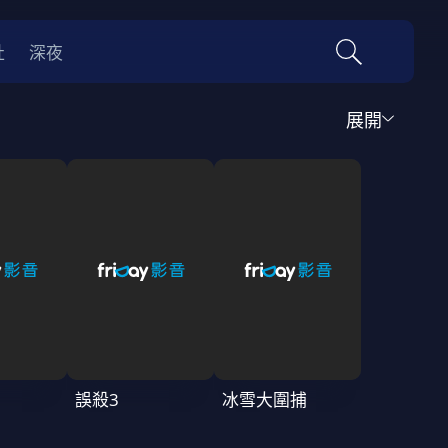
社
深夜
展開
運動
家庭
音樂歌舞
動畫
紀錄
傳記
經典老片
情
0年代
70年代
動漫改編
國際影展專區
名偵探柯南系列
吉卜力
誤殺3
冰雪大圍捕