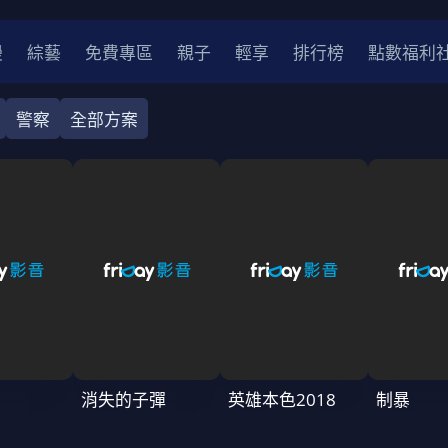
漫
綜藝
免費專區
親子
輕享
排行榜
點數福利
警察
全部方案
奇幻
犯罪
冒險
驚悚
恐怖
災難
戰爭
喜劇
中國
香港
法國
其他
2
2021
2020
2010-2019
2000年代
90年代
8
LGBTQ
裝
醫生
警察
浪漫
溫馨
懸疑
小說改編
消失的子彈
英雄本色2018
制暴
4K
位珍藏
霹靂