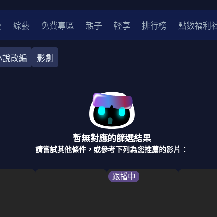
漫
綜藝
免費專區
親子
輕享
排行榜
點數福利
小說改編
影劇
奇幻
犯罪
冒險
驚悚
恐怖
災難
戰爭
喜劇
中國
香港
法國
其他
暫無對應的篩選結果
2
2021
2020
2010-2019
2000年代
90年代
8
請嘗試其他條件，或參考下列為您推薦的影片：
LGBTQ
裝
醫生
警察
浪漫
溫馨
懸疑
小說改編
跟播中
4K
位珍藏
霹靂