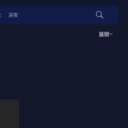
社
深夜
展開
運動
家庭
音樂歌舞
動畫
紀錄
傳記
經典老片
情
0年代
70年代
動漫改編
國際影展專區
名偵探柯南系列
吉卜力