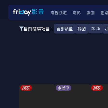
電視頻道
電影
戲劇
動
2026
目前篩選項目：
全部類型
韓國
全部類型
韓影
動作
劇情
愛情
科幻
全部地區
韓國
美國
泰國
日本
台灣
2026
2025
2024
2023
202
全部年份
全部標籤
警匪片
槍戰
婚外情
校園
古
獨家
跟播中
獨家
全部方案
免費
影劇
單次付費
用券
數