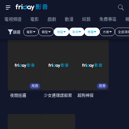
電視頻道
電影
戲劇
動漫
綜藝
免費專區
篩選
電影
類型
地區
年份
標籤
方案
全部清
用券
用券
夜間巡邏
少女連環謀殺案
超狗神探