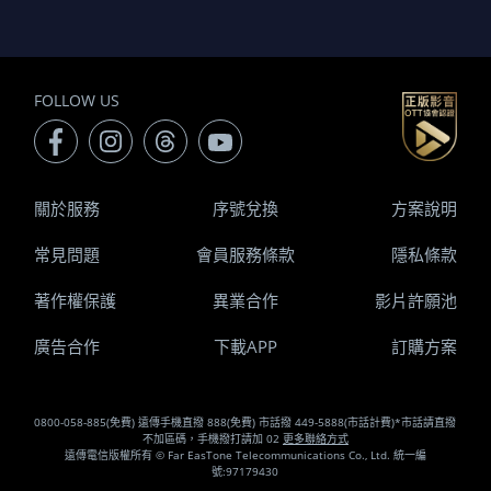
FOLLOW US
關於服務
序號兌換
方案說明
常見問題
會員服務條款
隱私條款
著作權保護
異業合作
影片許願池
廣告合作
下載APP
訂購方案
0800-058-885(免費) 遠傳手機直撥 888(免費) 市話撥 449-5888(市話計費)*市話請直撥
不加區碼，手機撥打請加 02
更多聯絡方式
遠傳電信版權所有 © Far EasTone Telecommunications Co., Ltd. 統一編
號:97179430